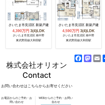
さいたま市見沼区 新築戸建
さいたま市見沼区 新築戸建
4,390万円
3(4)LDK
4,590万円
3(4)LDK
さいたま市見沼区 南中野
さいたま市見沼区 南中野
東武野田線大和田駅
東武野田線大和田駅
F
M
株式会社オリオン
a
a
c
st
a
Contact
e
o
l
お問い合わせはこちらからお寄せください
b
d
o
o
お電話からのご予約・お
WEBからのご予約・お問い
o
n
問い合わせ
合わせ