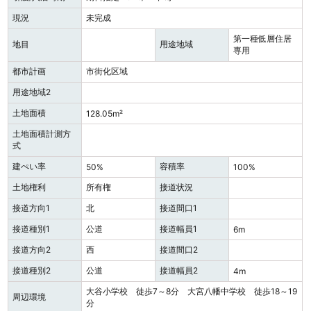
現況
未完成
第一種低層住居
地目
用途地域
専用
都市計画
市街化区域
用途地域2
土地面積
128.05m²
土地面積計測方
式
建ぺい率
容積率
50%
100%
土地権利
所有権
接道状況
接道方向1
北
接道間口1
接道種別1
公道
接道幅員1
6m
接道方向2
西
接道間口2
接道種別2
公道
接道幅員2
4m
大谷小学校 徒歩7～8分 大宮八幡中学校 徒歩18～19
周辺環境
分