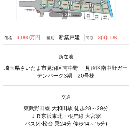
1
/
3
新築戸建
4,090万円
3(4)LDK
価格
種別
間取
所在地
埼玉県さいたま市見沼区南中野 見沼区南中野ガー
デンパーク3期 20号棟
交通
東武野田線 大和田駅 徒歩28～29分
ＪＲ京浜東北・根岸線 大宮駅
バス(小松台 乗24分 停歩14～15分)