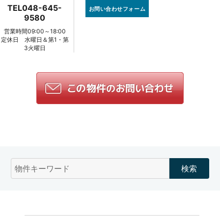
k
TEL048-645-
お問い合わせフォーム
9580
営業時間09:00～18:00
定休日 水曜日＆第1・第
3火曜日
物
件
検
索
(キ
ー