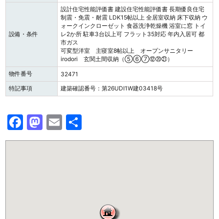
設計住宅性能評価書
建設住宅性能評価書
長期優良住宅
制震・免震・耐震
LDK15帖以上
全居室収納
床下収納
ウ
ォークインクローゼット
食器洗浄乾燥機
浴室に窓
トイ
設備・条件
レ2か所
駐車3台以上可
フラット35対応
年内入居可
都
市ガス
可変型洋室 主寝室8帖以上 オープンサニタリー
irodori 玄関土間収納（⑤⑥⑦⑫⑳㉑）
物件番号
32471
特記事項
建築確認番号：第26UDI1W建03418号
F
M
E
共
a
a
m
有
c
st
ai
e
o
l
b
d
o
o
o
n