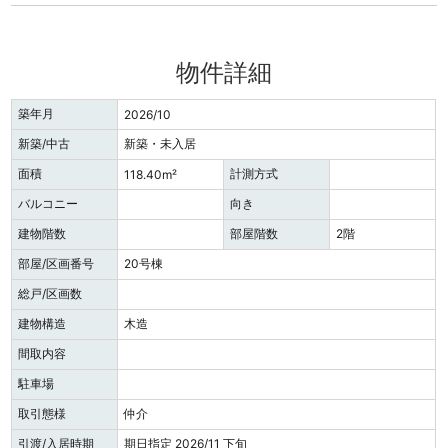
物件詳細
築年月
2026/10
新築/中古
新築・未入居
面積
計測方式
118.40m²
バルコニー
向き
建物階数
部屋階数
2階
部屋/区画番号
20号棟
総戸/区画数
建物構造
木造
間取内容
駐車場
取引態様
仲介
引渡/入居時期
期日指定 2026/11 下旬