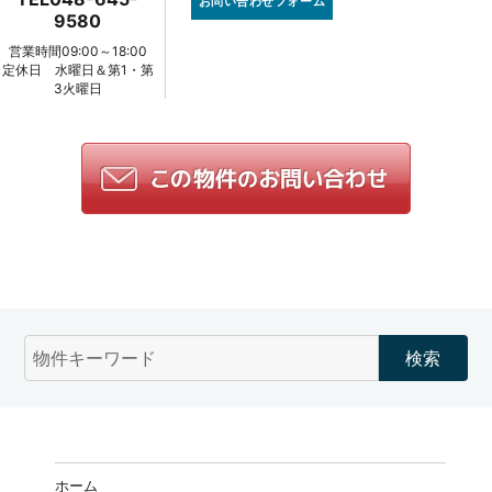
k
9580
営業時間09:00～18:00
定休日 水曜日＆第1・第
3火曜日
物
件
検
索
(キ
ー
ホーム
ワ