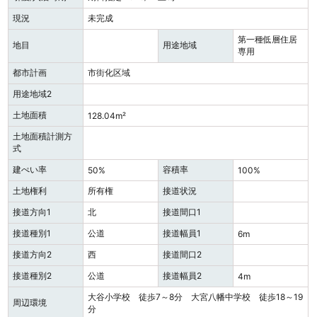
現況
未完成
第一種低層住居
地目
用途地域
専用
都市計画
市街化区域
用途地域2
土地面積
128.04m²
土地面積計測方
式
建ぺい率
容積率
50%
100%
土地権利
所有権
接道状況
接道方向1
北
接道間口1
接道種別1
公道
接道幅員1
6m
接道方向2
西
接道間口2
接道種別2
公道
接道幅員2
4m
大谷小学校 徒歩7～8分 大宮八幡中学校 徒歩18～19
周辺環境
分