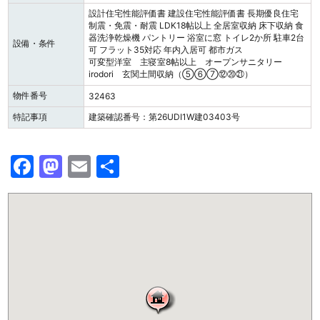
設計住宅性能評価書
建設住宅性能評価書
長期優良住宅
制震・免震・耐震
LDK18帖以上
全居室収納
床下収納
食
器洗浄乾燥機
パントリー
浴室に窓
トイレ2か所
駐車2台
設備・条件
可
フラット35対応
年内入居可
都市ガス
可変型洋室 主寝室8帖以上 オープンサニタリー
irodori 玄関土間収納（⑤⑥⑦⑫⑳㉑）
物件番号
32463
特記事項
建築確認番号：第26UDI1W建03403号
F
M
E
共
a
a
m
有
c
st
ai
e
o
l
b
d
o
o
o
n