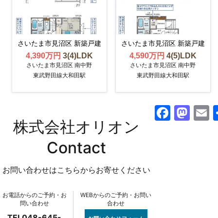
さいたま市見沼区 新築戸建
さいたま市見沼区 新築戸建
4,390万円
3(4)LDK
4,590万円
4(5)LDK
さいたま市見沼区 南中野
さいたま市見沼区 南中野
東武野田線大和田駅
東武野田線大和田駅
F
M
株式会社オリオン
a
a
c
st
a
Contact
e
o
l
お問い合わせはこちらからお寄せください
b
d
o
o
お電話からのご予約・お
WEBからのご予約・お問い
o
n
問い合わせ
合わせ
TEL048-645-
お問い合わせフォーム