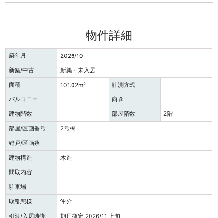
物件詳細
築年月
2026/10
新築/中古
新築・未入居
面積
計測方式
101.02m²
バルコニー
向き
建物階数
部屋階数
2階
部屋/区画番号
2号棟
総戸/区画数
建物構造
木造
間取内容
駐車場
取引態様
仲介
引渡/入居時期
期日指定 2026/11 上旬