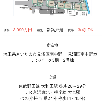
1
/
3
新築戸建
3,990万円
3(4)LDK
価格
種別
間取
所在地
埼玉県さいたま市見沼区南中野 見沼区南中野ガー
デンパーク3期 2号棟
交通
東武野田線 大和田駅 徒歩28～29分
ＪＲ京浜東北・根岸線 大宮駅
バス(小松台 乗24分 停歩14～15分)