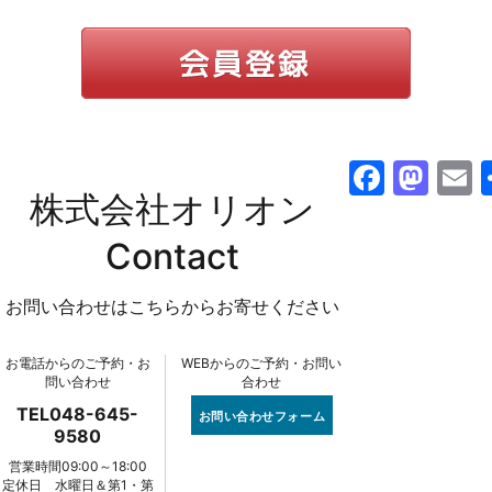
F
M
株式会社オリオン
a
a
c
st
a
Contact
e
o
l
お問い合わせはこちらからお寄せください
b
d
o
o
お電話からのご予約・お
WEBからのご予約・お問い
o
n
問い合わせ
合わせ
k
TEL048-645-
お問い合わせフォーム
9580
営業時間09:00～18:00
定休日 水曜日＆第1・第