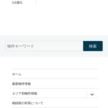
3火曜日
物
件
検
索
(キ
ー
ホーム
ワ
ー
最新物件情報
ド)
expand
エリア別物件情報
child
menu
相続税の対策について