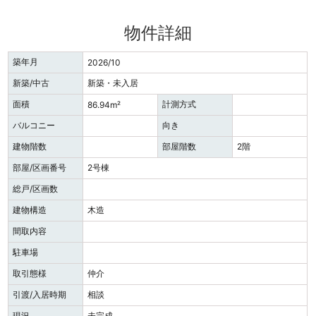
物件詳細
築年月
2026/10
新築/中古
新築・未入居
面積
計測方式
86.94m²
バルコニー
向き
建物階数
部屋階数
2階
部屋/区画番号
2号棟
総戸/区画数
建物構造
木造
間取内容
駐車場
取引態様
仲介
引渡/入居時期
相談
現況
未完成