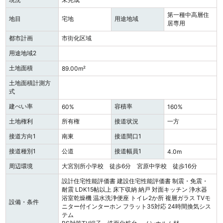
第一種中高層住
地目
宅地
用途地域
居専用
都市計画
市街化区域
用途地域2
土地面積
89.00m²
土地面積計測方
式
建ぺい率
容積率
60%
160%
土地権利
所有権
接道状況
一方
接道方向1
南東
接道間口1
接道種別1
公道
接道幅員1
4.0m
周辺環境
大宮別所小学校 徒歩6分 宮原中学校 徒歩16分
設計住宅性能評価書
建設住宅性能評価書
制震・免震・
耐震
LDK15帖以上
床下収納
納戸
対面キッチン
浄水器
浴室乾燥機
温水洗浄便座
トイレ2か所
複層ガラス
TVモ
設備・条件
ニター付インターホン
フラット35対応
24時間換気シス
テム