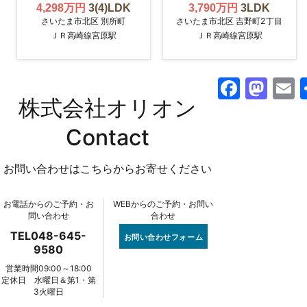
4,298万円
3(4)LDK
3,790万円
3LDK
さいたま市北区 別所町
さいたま市北区 吉野町2丁目
ＪＲ高崎線宮原駅
ＪＲ高崎線宮原駅
F
M
株式会社オリオン
a
a
c
st
a
Contact
e
o
l
お問い合わせはこちらからお寄せください
b
d
o
o
お電話からのご予約・お
WEBからのご予約・お問い
o
n
問い合わせ
合わせ
k
TEL048-645-
お問い合わせフォーム
9580
営業時間09:00～18:00
定休日 水曜日＆第1・第
3火曜日