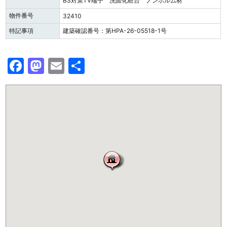
BS対策TV端子 洗面化粧台 ノンホルム材
物件番号
32410
特記事項
建築確認番号：第HPA-26-05518-1号
F
M
E
共
a
a
m
有
c
st
ai
e
o
l
b
d
o
o
o
n
k