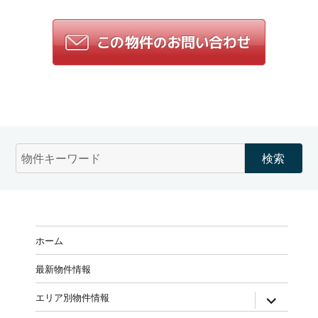
物
件
検
索
(キ
ー
ホーム
ワ
ー
最新物件情報
ド)
expand
エリア別物件情報
child