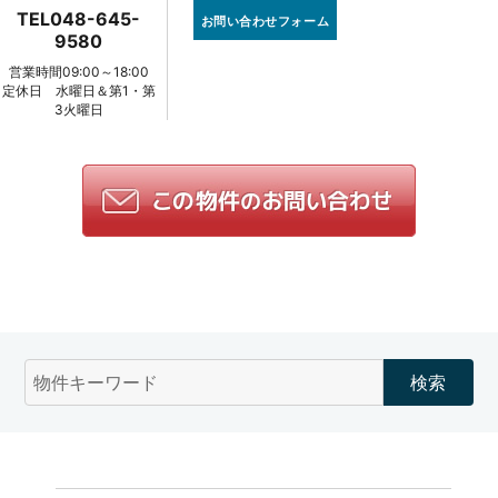
k
TEL048-645-
お問い合わせフォーム
9580
営業時間09:00～18:00
定休日 水曜日＆第1・第
3火曜日
物
件
検
索
(キ
ー