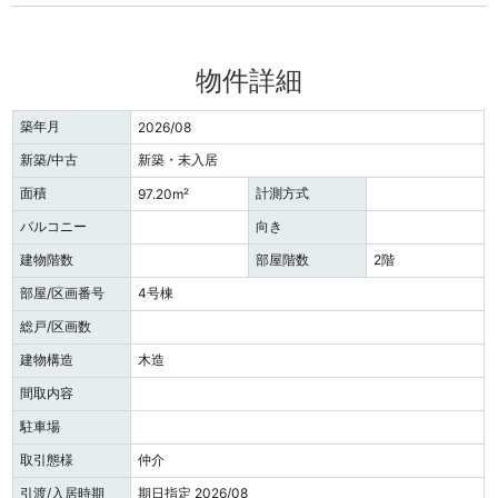
物件詳細
築年月
2026/08
新築/中古
新築・未入居
面積
計測方式
97.20m²
バルコニー
向き
建物階数
部屋階数
2階
部屋/区画番号
4号棟
総戸/区画数
建物構造
木造
間取内容
駐車場
取引態様
仲介
引渡/入居時期
期日指定 2026/08