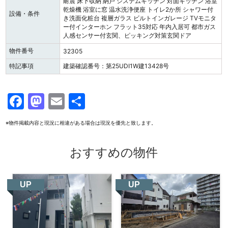
耐震
床下収納
納戸
システムキッチン
対面キッチン
浴室
乾燥機
浴室に窓
温水洗浄便座
トイレ2か所
シャワー付
設備・条件
き洗面化粧台
複層ガラス
ビルトインガレージ
TVモニタ
ー付インターホン
フラット35対応
年内入居可
都市ガス
人感センサー付玄関、ピッキング対策玄関ドア
物件番号
32305
特記事項
建築確認番号：第25UDI1W建13428号
F
M
E
共
a
a
m
有
※物件掲載内容と現況に相違がある場合は現況を優先と致します。
c
st
ai
e
o
l
おすすめの物件
b
d
o
o
UP
UP
o
n
k