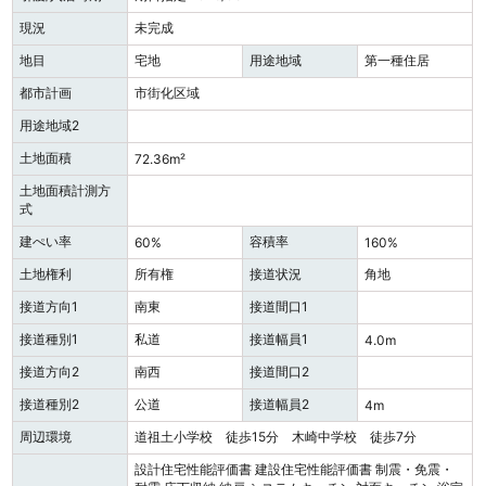
現況
未完成
地目
宅地
用途地域
第一種住居
都市計画
市街化区域
用途地域2
土地面積
72.36m²
土地面積計測方
式
建ぺい率
容積率
60%
160%
土地権利
所有権
接道状況
角地
接道方向1
南東
接道間口1
接道種別1
私道
接道幅員1
4.0m
接道方向2
南西
接道間口2
接道種別2
公道
接道幅員2
4m
周辺環境
道祖土小学校 徒歩15分 木崎中学校 徒歩7分
設計住宅性能評価書
建設住宅性能評価書
制震・免震・