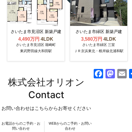
さいたま市見沼区 新築戸建
さいたま市緑区 新築戸建
4,490万円
4LDK
3,580万円
4LDK
さいたま市見沼区 堀崎町
さいたま市緑区 三室
東武野田線大和田駅
ＪＲ京浜東北・根岸線北浦和駅
F
M
株式会社オリオン
a
a
c
st
a
Contact
e
o
l
お問い合わせはこちらからお寄せください
b
d
o
o
お電話からのご予約・お
WEBからのご予約・お問い
o
n
問い合わせ
合わせ