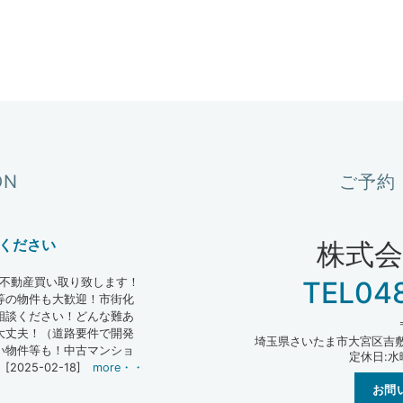
ON
ご予約
介ください
株式
不動産買い取り致します！​
TEL04
の物件も大歓迎！​市街化
相談ください！どんな難あ
丈夫！​（道路要件で開発
埼玉県さいたま市大宮区吉敷
い物件等も！中古マンショ
定休日:水
[2025-02-18]
more・・
お問