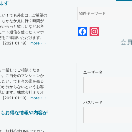
ます
物
件
たい！でも外出は…ご希望の
検
、なかなか見に行く時間が
索
報がもっと欲しいなどお考
Facebook
Instag
(キ
モート通信を使ったスマホ
ー
態をご確認いただけます。
ワ
会
[2021-01-19]
more・・
ー
ド)
も一括してご相談くださ
ユーザー名
い。ご自分のマンションか
したい。でも今の家を売る
のか分からないというお客
思います。株式会社オリオ
[2021-01-19]
more・・
パスワード
にもお得な情報や内容が
、無料公式LINEアカウン