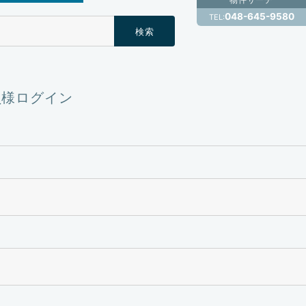
048-645-9580
TEL:
ram
員様ログイン