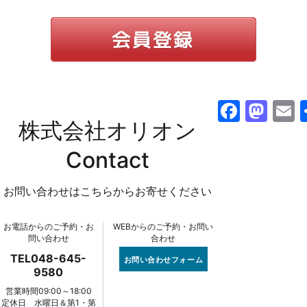
F
M
株式会社オリオン
a
a
c
st
a
Contact
e
o
l
お問い合わせはこちらからお寄せください
b
d
o
o
お電話からのご予約・お
WEBからのご予約・お問い
o
n
問い合わせ
合わせ
k
TEL048-645-
お問い合わせフォーム
9580
営業時間09:00～18:00
定休日 水曜日＆第1・第