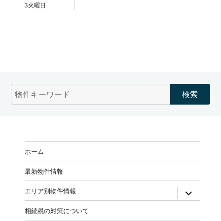
3火曜日
物
件
検
索
(キ
ー
ホーム
ワ
ー
最新物件情報
ド)
expand
エリア別物件情報
child
menu
相続税の対策について