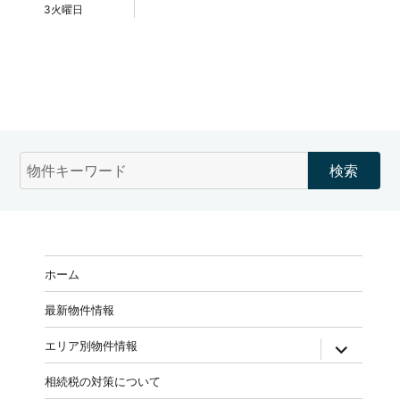
3火曜日
物
件
検
索
(キ
ー
ホーム
ワ
ー
最新物件情報
ド)
expand
エリア別物件情報
child
menu
相続税の対策について