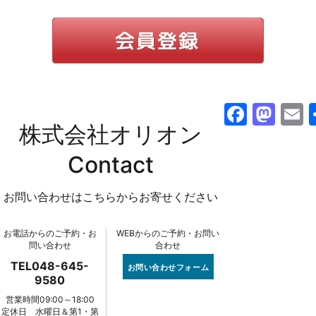
F
M
株式会社オリオン
a
a
c
st
a
Contact
e
o
l
お問い合わせはこちらからお寄せください
b
d
o
o
お電話からのご予約・お
WEBからのご予約・お問い
o
n
問い合わせ
合わせ
k
TEL048-645-
お問い合わせフォーム
9580
営業時間09:00～18:00
定休日 水曜日＆第1・第