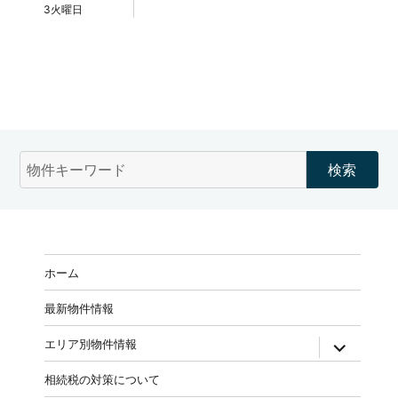
3火曜日
物
件
検
索
(キ
ー
ホーム
ワ
ー
最新物件情報
ド)
expand
エリア別物件情報
child
menu
相続税の対策について