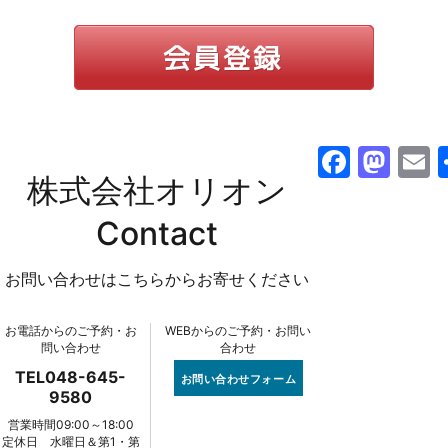
F
M
株式会社オリオン
a
a
c
st
a
Contact
e
o
l
お問い合わせはこちらからお寄せください
b
d
o
o
お電話からのご予約・お
WEBからのご予約・お問い
o
n
問い合わせ
合わせ
k
TEL048-645-
お問い合わせフォーム
9580
営業時間09:00～18:00
定休日 水曜日＆第1・第