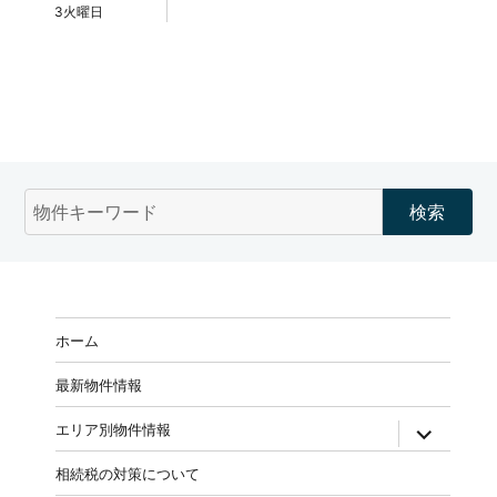
3火曜日
物
件
検
索
(キ
ー
ホーム
ワ
ー
最新物件情報
ド)
expand
エリア別物件情報
child
menu
相続税の対策について