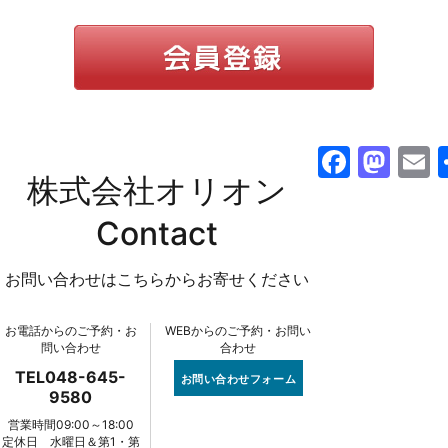
F
M
株式会社オリオン
a
a
c
st
a
Contact
e
o
l
お問い合わせはこちらからお寄せください
b
d
o
o
お電話からのご予約・お
WEBからのご予約・お問い
o
n
問い合わせ
合わせ
k
TEL048-645-
お問い合わせフォーム
9580
営業時間09:00～18:00
定休日 水曜日＆第1・第