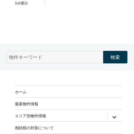
3火曜日
物
件
検
索
(キ
ー
ホーム
ワ
ー
最新物件情報
ド)
expand
エリア別物件情報
child
menu
相続税の対策について