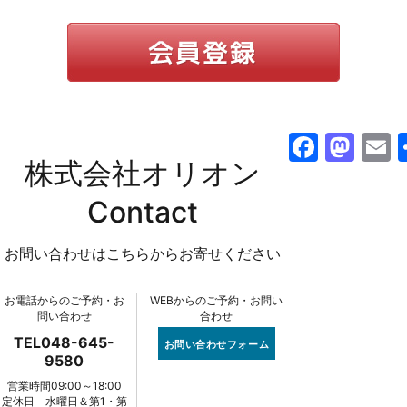
F
M
株式会社オリオン
a
a
c
st
a
Contact
e
o
l
お問い合わせはこちらからお寄せください
b
d
o
o
お電話からのご予約・お
WEBからのご予約・お問い
o
n
問い合わせ
合わせ
k
TEL048-645-
お問い合わせフォーム
9580
営業時間09:00～18:00
定休日 水曜日＆第1・第