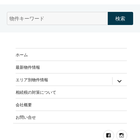
物
件
検
索
(キ
ー
ホーム
ワ
ー
最新物件情報
ド)
expand
エリア別物件情報
child
menu
相続税の対策について
会社概要
お問い合せ
Facebook
Insta